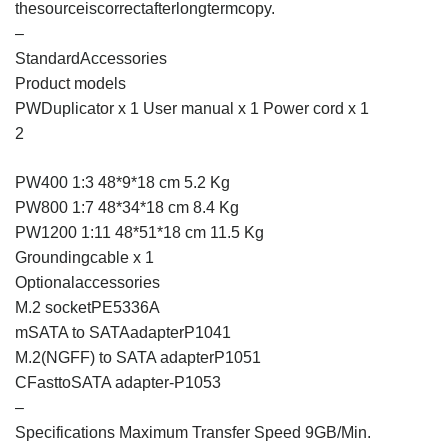
thesourceiscorrectafterlongtermcopy.
–
StandardAccessories
Product models
PWDuplicator x 1 User manual x 1 Power cord x 1
2
PW400 1:3 48*9*18 cm 5.2 Kg
PW800 1:7 48*34*18 cm 8.4 Kg
PW1200 1:11 48*51*18 cm 11.5 Kg
Groundingcable x 1
Optionalaccessories
M.2 socketPE5336A
mSATA to SATAadapterP1041
M.2(NGFF) to SATA adapterP1051
CFasttoSATA adapter-P1053
–
Specifications Maximum Transfer Speed 9GB/Min.