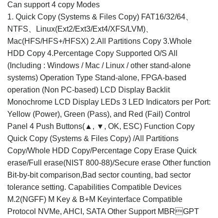
Can support 4 copy Modes
1. Quick Copy (Systems & Files Copy) FAT16/32/64、
NTFS、Linux(Ext2/Ext3/Ext4/XFS/LVM)、
Mac(HFS/HFS+/HFSX) 2.All Partitions Copy 3.Whole
HDD Copy 4.Percentage Copy Supported O/S All
(Including : Windows / Mac / Linux / other stand-alone
systems) Operation Type Stand-alone, FPGA-based
operation (Non PC-based) LCD Display Backlit
Monochrome LCD Display LEDs 3 LED Indicators per Port:
Yellow (Power), Green (Pass), and Red (Fail) Control
Panel 4 Push Buttons(▲, ▼, OK, ESC) Function Copy
Quick Copy (Systems & Files Copy) /All Partitions
Copy/Whole HDD Copy/Percentage Copy Erase Quick
erase/Full erase(NIST 800-88)/Secure erase Other function
Bit-by-bit comparison,Bad sector counting, bad sector
tolerance setting. Capabilities Compatible Devices
M.2(NGFF) M Key & B+M Keyinterface Compatible
Protocol NVMe, AHCI, SATA Other Support MBRGPT