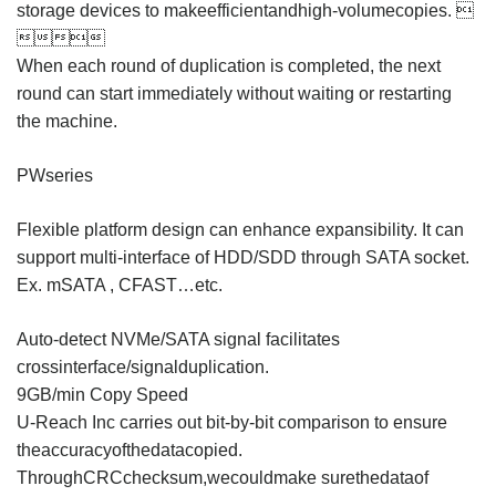
storage devices to makeefficientandhigh-volumecopies. 

When each round of duplication is completed, the next
round can start immediately without waiting or restarting
the machine.
PWseries
Flexible platform design can enhance expansibility. It can
support multi-interface of HDD/SDD through SATA socket.
Ex. mSATA , CFAST…etc.
Auto-detect NVMe/SATA signal facilitates
crossinterface/signalduplication.
9GB/min Copy Speed
U-Reach Inc carries out bit-by-bit comparison to ensure
theaccuracyofthedatacopied.
ThroughCRCchecksum,wecouldmake surethedataof