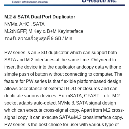
M.2 & SATA Dual Port Duplicator
NVMe, AHCI, SATA
M.2(NGFF) M Key & B+M Keyinterface
รองรับความเร็วสูงสุดที่ 9 GB / Min
PW series is an SSD duplicator which can support both
SATA and M.2 interfaces at the same time. Onlyneed to
insert the device into the duplicator andcopy data withone
simple push of button without connecting to computer. The
feature for PW series is that flexible platformbased design
allows acceptance of external HDD enclosures and can
duplicate various devices. Ex. mSATA, CFAST…etc. M.2
socket adapts auto-detect NVMe & SATA signal design
which can execute cross-signal copy. Apart from M.2 cross-
signal copy, it can execute SATA&M.2 crossinterface copy.
PW series is the best choice for user with various type of